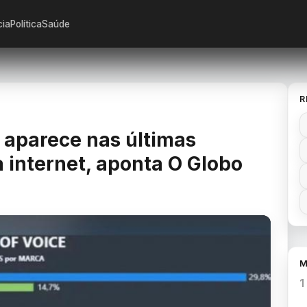
cia
Política
Saúde
R
 aparece nas últimas
internet, aponta O Globo
M
1