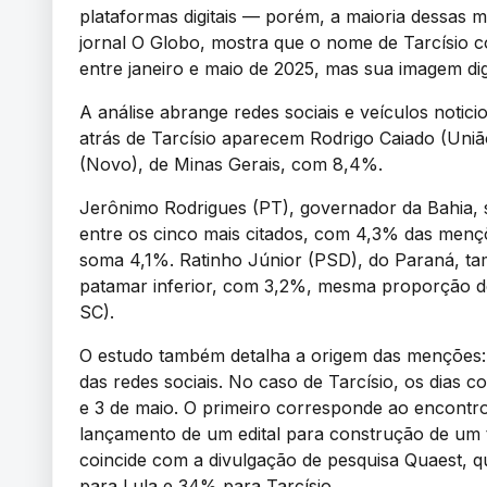
plataformas digitais — porém, a maioria dessas m
jornal O Globo, mostra que o nome de Tarcísio 
entre janeiro e maio de 2025, mas sua imagem digi
A análise abrange redes sociais e veículos notici
atrás de Tarcísio aparecem Rodrigo Caiado (Uni
(Novo), de Minas Gerais, com 8,4%.
Jerônimo Rodrigues (PT), governador da Bahia,
entre os cinco mais citados, com 4,3% das mençõ
soma 4,1%. Ratinho Júnior (PSD), do Paraná, ta
patamar inferior, com 3,2%, mesma proporção d
SC).
O estudo também detalha a origem das menções: 
das redes sociais. No caso de Tarcísio, os dias 
e 3 de maio. O primeiro corresponde ao encontro 
lançamento de um edital para construção de um 
coincide com a divulgação de pesquisa Quaest,
para Lula e 34% para Tarcísio.