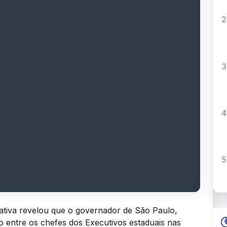
2
3
4
5
tiva revelou que o governador de São Paulo,
do entre os chefes dos Executivos estaduais nas