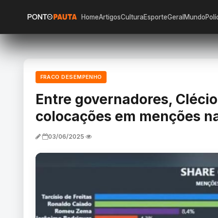
Home
Artigos
Cultura
Esporte
Geral
Mundo
Polí
FRACO DESEMPENHO
Entre governadores, Clécio
colocações em menções na 
03/06/2025
·
·