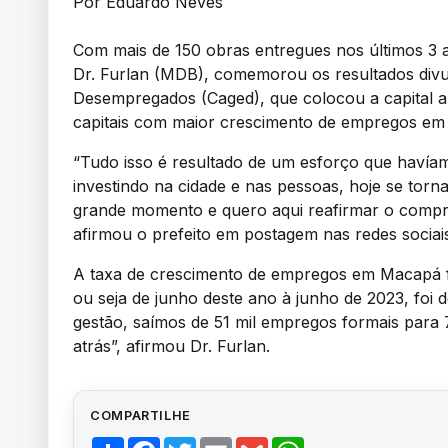
Por Eduardo Neves
Com mais de 150 obras entregues nos últimos 3 
Dr. Furlan (MDB), comemorou os resultados div
Desempregados (Caged), que colocou a capital a
capitais com maior crescimento de empregos em
“Tudo isso é resultado de um esforço que havíamo
investindo na cidade e nas pessoas, hoje se torna
grande momento e quero aqui reafirmar o compro
afirmou o prefeito em postagem nas redes sociai
A taxa de crescimento de empregos em Macapá f
ou seja de junho deste ano à junho de 2023, foi
gestão, saímos de 51 mil empregos formais para 
atrás”, afirmou Dr. Furlan.
COMPARTILHE
Share
Facebook
Twitter
Email
Gmail
WhatsApp