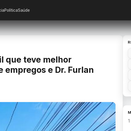
cia
Política
Saúde
R
il que teve melhor
 empregos e Dr. Furlan
M
1