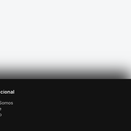
ucional
Somos
e
o