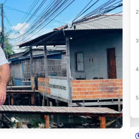
2
3
4
5