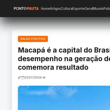
Home
Artigos
Cultura
Esporte
Geral
Mundo
Polí
SALDO POSITIVO
Macapá é a capital do Bras
desempenho na geração de
comemora resultado
31/07/2024
·
·